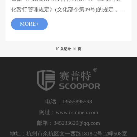
化暂行管理规定》(文化部令第49号)的规定，将
文化产品登载 在互联网上，或者通过互联网发
MORE+
送到计算机、固定电话机、移动电话机、收音
机、电视机、游戏机等用户端，供 上网用户浏
10 条记录 1/1 页
览、阅读、欣赏、点播、使用或者下载的传播
行为，需要办理网络文化经营许可证。
电话：13655895598
网址：www.csmmep.com
邮箱：
345233620@qq.com
地址：杭州市余杭区文一西路1818-2号12幢608室