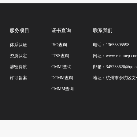
服务项目
证书查询
联系我们
体系认证
ISO查询
电话：13655895598
资质认定
ITSS查询
网址：www.csmmep.co
涉密资质
CMMI查询
邮箱：
345233620@qq.
许可备案
DCMM查询
地址：杭州市余杭区文一西
CMMM查询
20-2025 ALL RIGHTS RESERVED 杭州赛普特信息科技有限公司 版权所