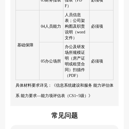
03财务报表
报表（PD
必须项
F）
人员信息
表；公司架
04人员能力
构图及职责
必须项
说明（word
文件）
基础保障
办公及研发
场所规模证
明（房产证
05办公场所
必须项
明或租赁合
同）扫描件
（PDF）
具体材料要求详见：《信息系统建设和服务 能力评估体
系 能力要求—能力项评估表（CS1~5级）》
常见问题