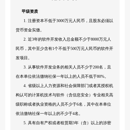
甲级资质
1.
注册资本
不低于
3000
万元
人民币，且股东必须以
货币资金实缴
。
2.
近
3
年
的软件开发收入
总金额不少于
8000万
元
人
民币，其中至少含有
1个不低于500万元人民币的软件开
发项目。
3.
从事
软件开发业务的
相关
人员
不少于
200
名
，且
在本单位依法缴纳社保一年以上的人员不低于
80%。
4. 省级以上人力资源和社会保障部门或者其授权机
构认可的计算机技术与软件（含信息安全）专业相关
高
级职称或者
执业
资格的人员不少于
6
名
，其中在本单位
依法缴纳社保一年以上的不少于
4名
。
5. 具有自有产权或者租赁期3年（含）以上的涉密