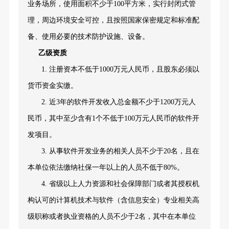
业务场所，使用面积不少于100平方米，实行封闭式管
理，周边环境安全可控，且
按照国家保密规定和标准配
备、使用必要的技术防护设施、设备。
乙级资质
1.
注册资本
不低于
1000
万元
人民币，且股东必须以
货币资金实缴
。
2.
近
3
年
的
软件开发
收入
总金额不少于
1200万元
人
民币，
其中至少含有
1个不低于100万元人民币的软件开
发项目。
3.
从事
软件开发业务的
相关
人员
不少于
20名，且
在
本单位依法缴纳社保一年以上的人员
不低于
80%。
4. 省级以上人力资源和社会保障部门或者其授权机
构认可的计算机技术与软件（含信息安全）专业相关
高
级职称或者
执业
资格的人员不少于
2
名
，其中在本单位